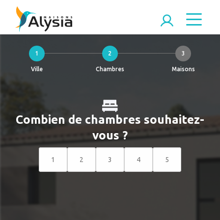
1
2
3
Ville
Chambres
Maisons
Combien de chambres souhaitez-
vous ?
1
2
3
4
5