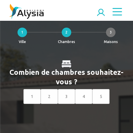
1
2
3
Ville
Chambres
Maisons
Combien de chambres souhaitez-
vous ?
1
2
3
4
5