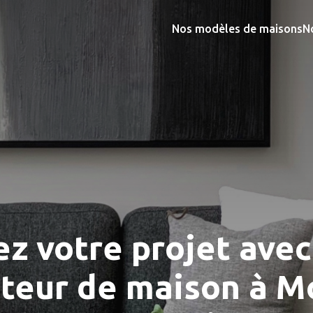
Nos modèles de maisons
N
z votre projet avec
cteur de maison à M