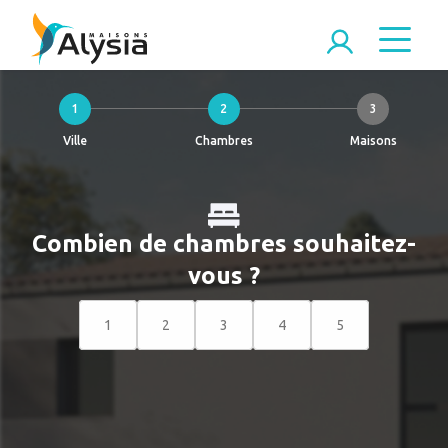
1
2
3
Ville
Chambres
Maisons
Combien de chambres souhaitez-
vous ?
1
2
3
4
5