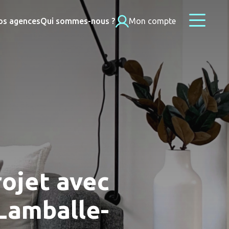
os agences
Qui sommes-nous ?
Mon compte
ojet avec
 Lamballe-