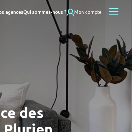
os agences
Qui sommes-nous ?
Mon compte
nce des
 Plurien