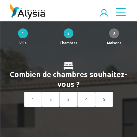
1
2
3
Ville
Chambres
Maisons
Combien de chambres souhaitez-
vous ?
1
2
3
4
5