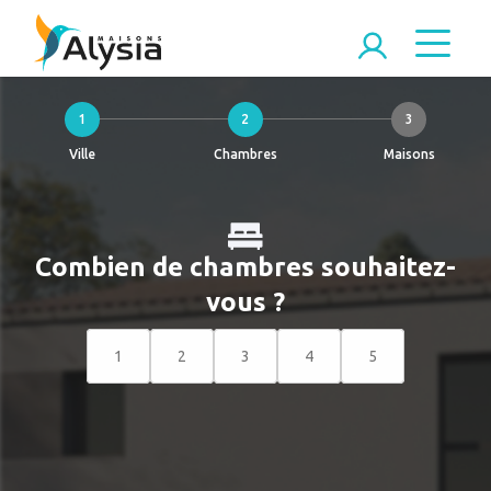
1
2
3
Ville
Chambres
Maisons
Combien de chambres souhaitez-
vous ?
1
2
3
4
5