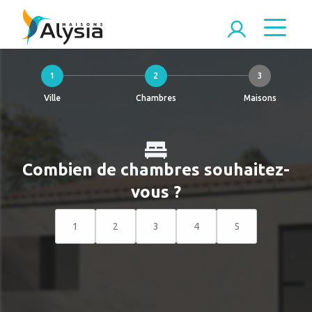
1
2
3
Ville
Chambres
Maisons
Combien de chambres souhaitez-
vous ?
1
2
3
4
5