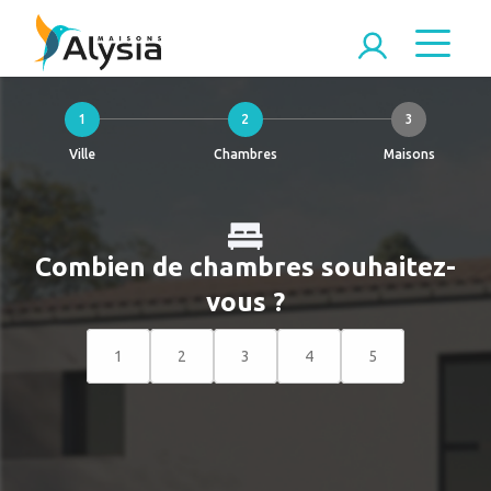
1
2
3
Ville
Chambres
Maisons
Combien de chambres souhaitez-
vous ?
1
2
3
4
5