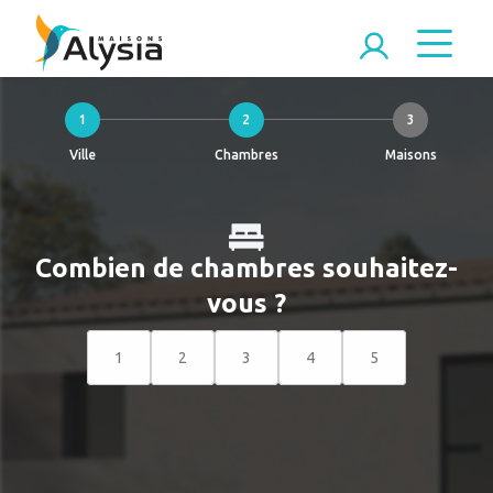
1
2
3
Ville
Chambres
Maisons
Combien de chambres souhaitez-
vous ?
1
2
3
4
5