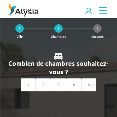
1
2
3
Ville
Chambres
Maisons
Combien de chambres souhaitez-
vous ?
1
2
3
4
5