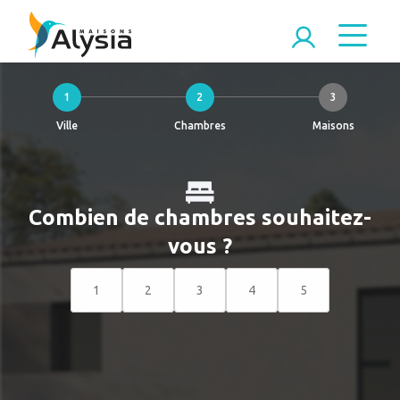
1
2
3
Ville
Chambres
Maisons
Combien de chambres souhaitez-
vous ?
1
2
3
4
5