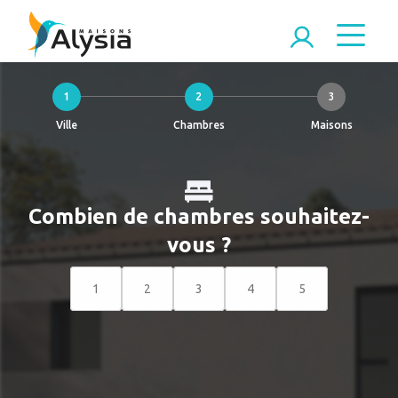
1
2
3
Ville
Chambres
Maisons
Combien de chambres souhaitez-
vous ?
1
2
3
4
5