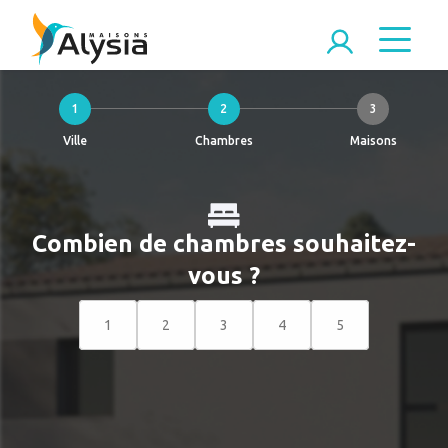
1
2
3
Ville
Chambres
Maisons
Combien de chambres souhaitez-
vous ?
1
2
3
4
5