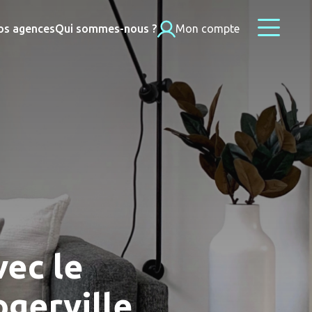
os agences
Qui sommes-nous ?
Mon compte
vec le
ogerville