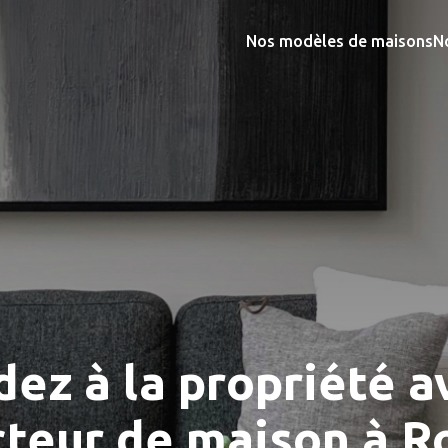
Nos modèles de maisons
N
ez à la propriété a
teur de maison à R