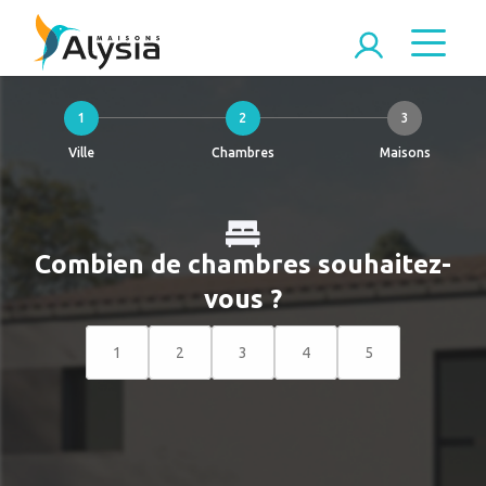
1
2
3
Ville
Chambres
Maisons
Combien de chambres souhaitez-
vous ?
1
2
3
4
5