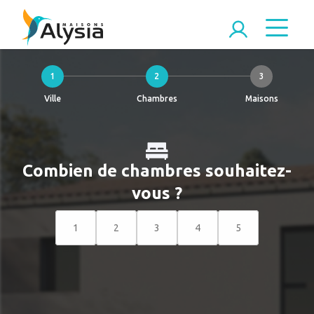
1
2
3
Ville
Chambres
Maisons
Combien de chambres souhaitez-
vous ?
1
2
3
4
5